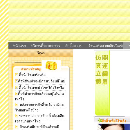
หน้าแรก
บริการคิ้วแบบถาวร
สักคิ้วถาวร
ร้านเสริมสวยผลิตภัณฑ์
News
คำถามที่สำคัญ
คิ้วนำโชคจริงหรือ
คิ้วที่สักแล้วจะมีการเปลี่ยนสีไหม
คิ้วนำโชคจะนำโชคได้จริงหรือ
คิ้วที่ทำการสักแล้วจะอยู่ได้นาน
เท่าไร
หลังจากการสักคิ้วแล้ว จะมีผล
ร้ายอย่างไรบ้าง
ขอทราบว่า การสักาคิ้วต้องเสีย
สักคิ้วเพื่อโง้วเฮ้ง
เวลานานเท่าไหร่
สีของริมฝีปากที่สักแล้วจะมี