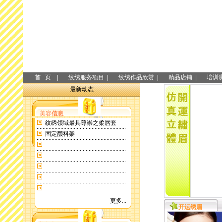
首 页 |
纹绣服务项目 |
纹绣作品欣赏 |
精品店铺 |
培训课
最新动态
美容
信息
纹绣领域最具尊崇之柔唇套
固定颜料架
更多...
开运绣眉