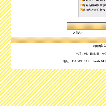
靓丽持久的婚礼妆
芬芳新娘洞房全攻
塑身内衣装扮新娘
会员名:
成圃國
際
电话：081-4888168 传真：
地址：128 SOI NAKSUWAN NON