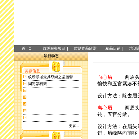
首 页 |
纹绣服务项目 |
纹绣作品欣赏 |
精品店铺 |
培训课
最新动态
美容
信息
向心眉
两眉头间
纹绣领域最具尊崇之柔唇套
愉快和五官紧凑不
固定颜料架
设计方法；除去眉
离心眉
两眉头间
钝，五官分散。
更多...
设计方法：在眉头
进，眉峰略向前移