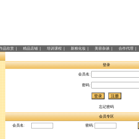
作品欣赏 |
精品店铺 |
培训课程 |
新粮化妆 |
美容杂谈 |
合作代理 |
登录
会员名:
密码:
忘记密码
会员专区
会员名:
密码: