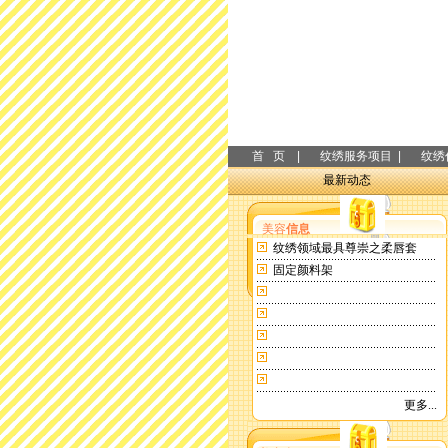
首 页 |
纹绣服务项目 |
纹绣
最新动态
美容
信息
纹绣领域最具尊崇之柔唇套
固定颜料架
更多...