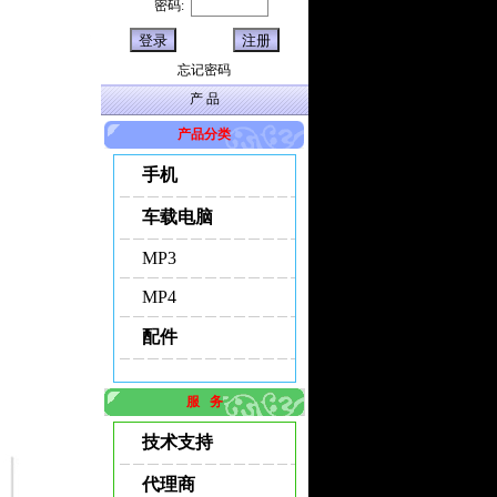
密码:
忘记密码
产 品
产品分类
手机
车载电脑
MP3
MP4
配件
服 务
技术支持
代理商