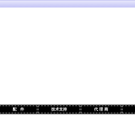
配 件
技术支持
代 理 商
联