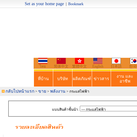
Set as your home page
|
Bookmark
Welcome t
ไทย
简体中文
繁體中文
English
日本語
한국
งาน และ
ที่บ้าน
บริษัท
ผลิตภัณฑ์
ข่าวสาร
อาชีพ
กลับไปหน้าแรก
ขาย
พลังงาน
>
>
> กระแสไฟฟ้า
แบบสินค้าชั้นนำ: