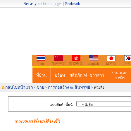
Set as your home page
|
Bookmark
Welcome t
ไทย
简体中文
繁體中文
English
日本語
한국
งาน และ
ที่บ้าน
บริษัท
ผลิตภัณฑ์
ข่าวสาร
อาชีพ
กลับไปหน้าแรก
ขาย
การก่อสร้าง & สินทรัพย์
>
>
> หนังสือ
แบบสินค้าชั้นนำ: