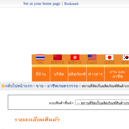
Set as your home page
|
Bookmark
Welcome t
ไทย
简体中文
繁體中文
English
日本語
한국
งาน และ
ที่บ้าน
บริษัท
ผลิตภัณฑ์
ข่าวสาร
อาชีพ
กลับไปหน้าแรก
ขาย
อาชีพเกษตรกรรม
>
>
> สถานที่จัดเก็บผลิตภัณฑ์สินค้า
แบบสินค้าชั้นนำ: