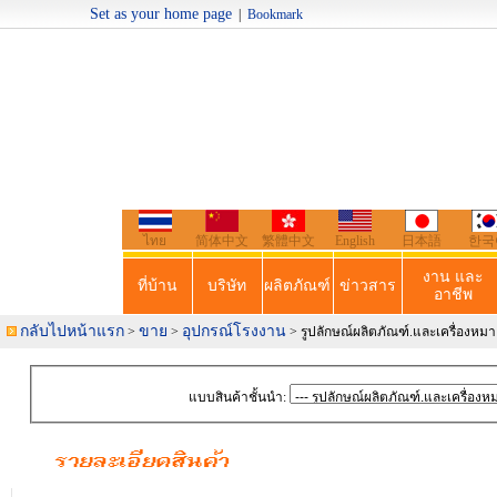
Set as your home page
|
Bookmark
Welcome t
ไทย
简体中文
繁體中文
English
日本語
한국
งาน และ
ที่บ้าน
บริษัท
ผลิตภัณฑ์
ข่าวสาร
อาชีพ
กลับไปหน้าแรก
ขาย
อุปกรณ์โรงงาน
>
>
> รูปลักษณ์ผลิตภัณฑ์.และเครื่องหม
แบบสินค้าชั้นนำ: