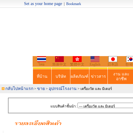
Set as your home page
|
Bookmark
Welcome t
ไทย
简体中文
繁體中文
English
日本語
한국
งาน และ
ที่บ้าน
บริษัท
ผลิตภัณฑ์
ข่าวสาร
อาชีพ
กลับไปหน้าแรก
ขาย
อุปกรณ์โรงงาน
>
>
> เครื่องวัด และ มิเตอร์
แบบสินค้าชั้นนำ: