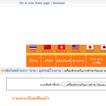
Set as your home page
|
Bookmark
Welcome t
ไทย
简体中文
繁體中文
English
日本語
한국
งาน และ
ที่บ้าน
บริษัท
ผลิตภัณฑ์
ข่าวสาร
อาชีพ
กลับไปหน้าแรก
ขาย
อุปกรณ์โรงงาน
>
>
> เครื่องจักรกลในการทำฟาร์มและ เคร
แบบสินค้าชั้นนำ: