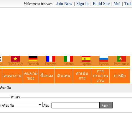
Join Now
Sign In
Build Site
Trai
o fristweb!
|
|
|
Mail
|
어
Tiếng Việt
Deutsch
Français
Italiano
Español
Русско
Portuguese
การ
คนขาย
ดำเนิน
คนหางาน
ซื้อของ
ตัวแทน
ประสาน
การฝึก
ของ
การ
งาน
ื่องมือ
ค้นหา
เรื่อง: