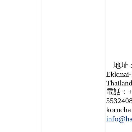
施、最
切的服
的價格，
如果您
新找回
議您親
SPA
最
地址：89
Ekkmai-
Thailan
電話：+6
5532408
korncha
info@ha
業的治