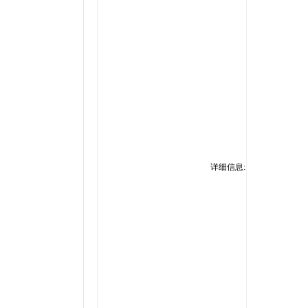
務、最
格，加上
bora
合瑜珈
珈姿勢
能量，
為城市
bor
详细信息:
合瑜珈
珈姿勢
能量，
為城市
果您問
重新找
您親身拜