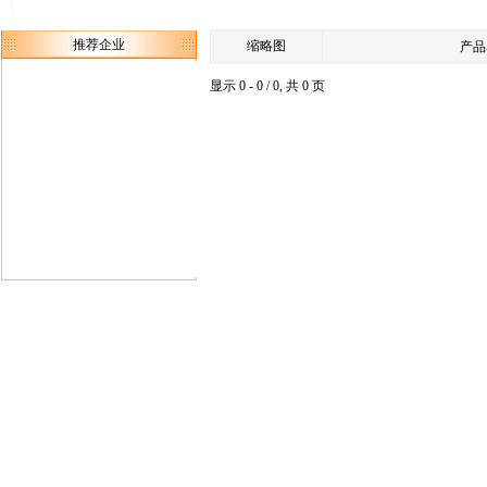
推荐企业
缩略图
产品
显示 0 - 0 / 0, 共 0 页