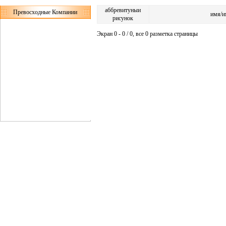
аббревитуныи
Превосходные Компании
имя/и
рисунок
Экран 0 - 0 / 0, все 0 разметка страницы