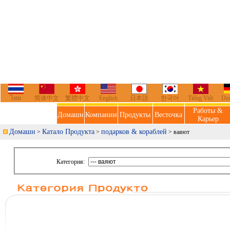
ไทย
简体中文
繁體中文
English
日本語
한국어
Tiếng Việt
De
Работы &
Домашн
Компании
Продукты
Весточка
Карьер
Домашн
Катало Продукта
подарков & кораблей
>
>
> ваяют
Категория: