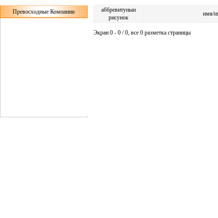
аббревитуныи
Превосходные Компании
имя/и
рисунок
Экран 0 - 0 / 0, все 0 разметка страницы