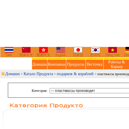
ไทย
简体中文
繁體中文
English
日本語
한국어
Tiếng Việt
De
Работы &
Домашн
Компании
Продукты
Весточка
Карьер
Домашн
Катало Продукта
подарков & кораблей
>
>
> пластмассы производ
Категория: