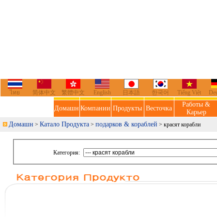
ไทย
简体中文
繁體中文
English
日本語
한국어
Tiếng Việt
De
Работы &
Домашн
Компании
Продукты
Весточка
Карьер
Домашн
Катало Продукта
подарков & кораблей
>
>
> красят корабли
Категория: