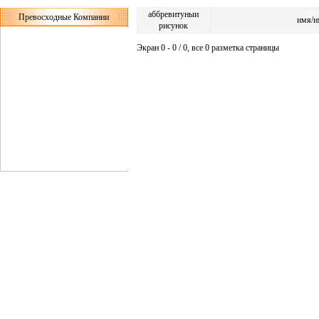
аббревитуныи
Превосходные Компании
имя/и
рисунок
Экран 0 - 0 / 0, все 0 разметка страницы