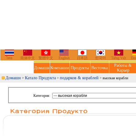
ไทย
简体中文
繁體中文
English
日本語
한국어
Tiếng Việt
De
Работы &
Домашн
Компании
Продукты
Весточка
Карьер
Домашн
Катало Продукта
подарков & кораблей
>
>
> высекая корабли
Категория: