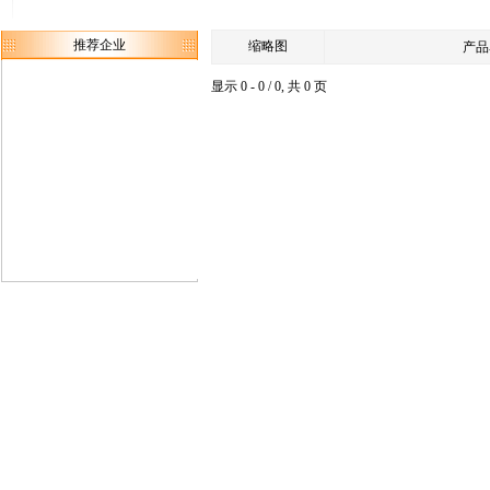
推荐企业
缩略图
产品
显示 0 - 0 / 0, 共 0 页