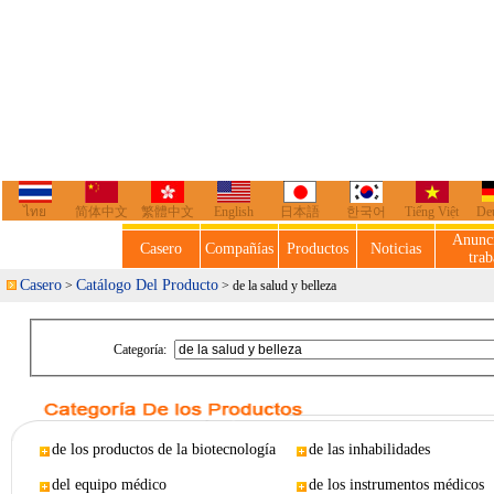
ไทย
简体中文
繁體中文
English
日本語
한국어
Tiếng Việt
De
Anunc
Casero
Compañías
Productos
Noticias
trab
Casero
Catálogo Del Producto
>
> de la salud y belleza
Categoría:
de los productos de la biotecnología
de las inhabilidades
del equipo médico
de los instrumentos médicos