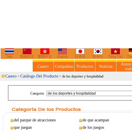
ไทย
简体中文
繁體中文
English
日本語
한국어
Tiếng Việt
De
Anunc
Casero
Compañías
Productos
Noticias
trab
Casero
Catálogo Del Producto
>
> de los deportes y hospitalidad
Categoría:
del parque de atracciones
de que acampan
que juegan
de los juegos