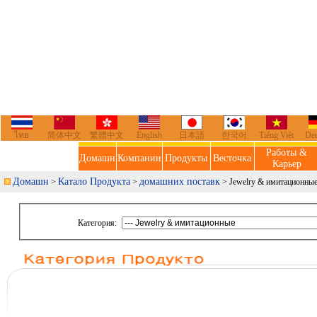
ไทย
简体中文
繁體中文
English
日本語
한국어
Tiếng Việt
De
Работы &
Домашн
Компании
Продукты
Весточка
Карьер
Домашн
Катало Продукта
домашних поставк
>
>
> Jewelry & имитационны
Категория: