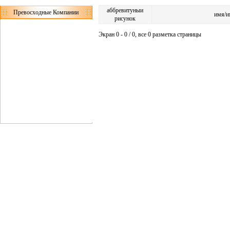
аббревитуныи
Превосходные Компании
имя/и
рисунок
Экран 0 - 0 / 0, все 0 разметка страницы