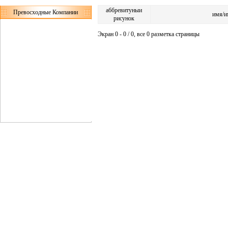
аббревитуныи
Превосходные Компании
имя/и
рисунок
Экран 0 - 0 / 0, все 0 разметка страницы