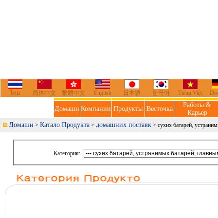
ไทย
简体中文
繁體中文
English
日本語
한국어
Tiếng Việt
De
Работы &
Домашн
Компании
Продукты
Весточка
Карьер
Домашн
Катало Продукта
домашних поставк
>
>
> сухих батарей, устраним
Категория: