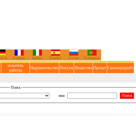
utsch
Français
Italiano
Español
Русско
Portuguese
искатель
Надувательство
Покупк
Вещество
Процес
Скооперируйт
работы
Поиск
имя
: