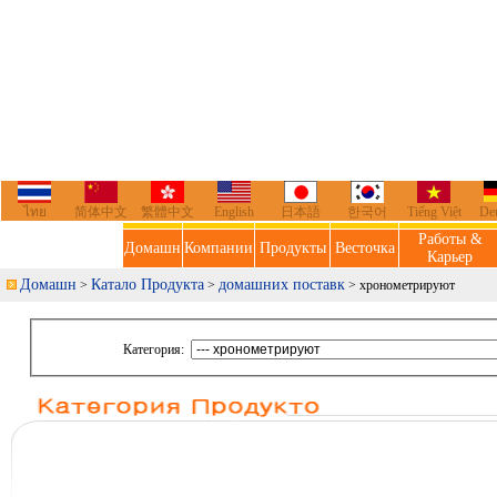
ไทย
简体中文
繁體中文
English
日本語
한국어
Tiếng Việt
De
Работы &
Домашн
Компании
Продукты
Весточка
Карьер
Домашн
Катало Продукта
домашних поставк
>
>
> хронометрируют
Категория: