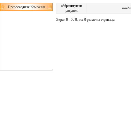
аббревитуныи
Превосходные Компании
имя/и
рисунок
Экран 0 - 0 / 0, все 0 разметка страницы