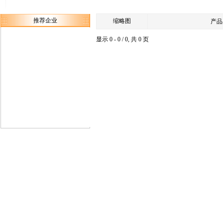
推荐企业
缩略图
产品
显示 0 - 0 / 0, 共 0 页