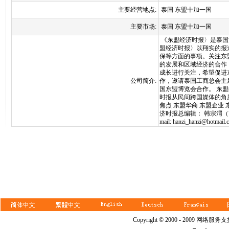
主要经营地点:
泰国 东盟十加一国
主要市场:
泰国 东盟十加一国
《东盟经济时报〉是泰国法
盟经济时报〉以翔实的报
保等方面的事项。关注东
的发展和区域经济的合作
成长进行关注，希望促进
公司简介:
作，邀请泰国工商总会主
国东盟博览会合作。 东
时报从民间跨国媒体的角
焦点 东盟华商 东盟企业
济时报总编辑： 韩宗渭（菡子） Tantip
mail: hanzi_hanzi@hotmail.
Copyright © 2000 - 2009 网络服务