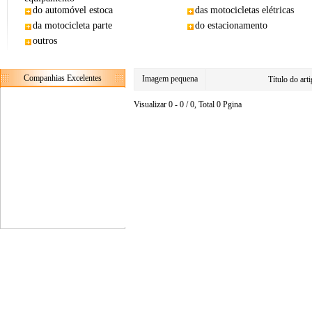
do automóvel estoca
das motocicletas elétricas
da motocicleta parte
do estacionamento
outros
Companhias Excelentes
Imagem pequena
Título do ar
Visualizar 0 - 0 / 0, Total 0 Pgina