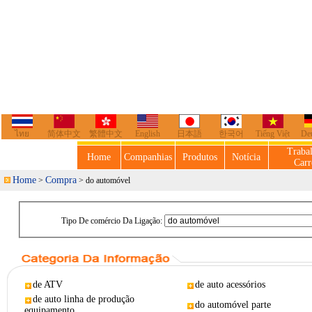
ไทย
简体中文
繁體中文
English
日本語
한국어
Tiếng Việt
De
Traba
Home
Companhias
Produtos
Notícia
Carr
Home
Compra
>
> do automóvel
Tipo De comércio Da Ligação:
de ATV
de auto acessórios
de auto linha de produção
do automóvel parte
equipamento