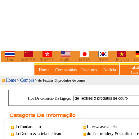
ไทย
简体中文
繁體中文
English
日本語
한국어
Tiếng Việt
De
Traba
Home
Companhias
Produtos
Notícia
Carr
Home
Compra
>
> de Textiles & produtos de couro
Tipo De comércio Da Ligação:
do fundamento
Interweave a tela
do Denim & a tela de Jean
do Embroidery & Crafts o Te