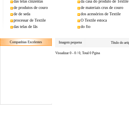
das telas cinzentas
da casa do produto de Textile
de produtos de couro
de materiais crus de couro
de de seda
dos acessórios de Textile
processar de Textile
O Textile estoca
das telas de lãs
do fio
Companhias Excelentes
Imagem pequena
Título do ar
Visualizar 0 - 0 / 0, Total 0 Pgina