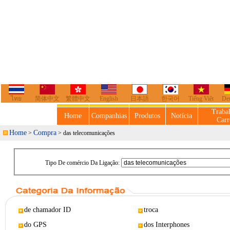
ไทย
简体中文
繁體中文
English
日本語
한국어
Tiếng Việt
De
Traba
Home
Companhias
Produtos
Notícia
Carr
Home
Compra
>
> das telecomunicações
Tipo De comércio Da Ligação:
de chamador ID
troca
do GPS
dos Interphones