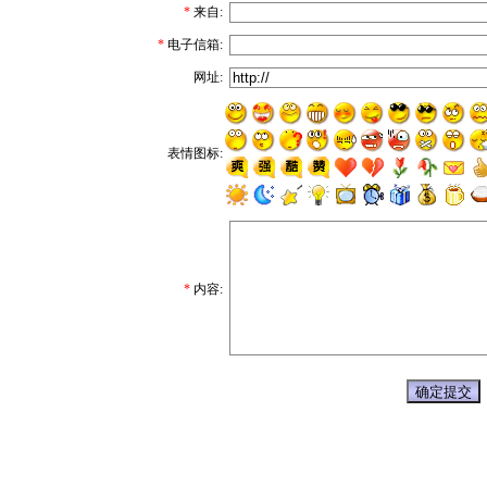
*
来自:
*
电子信箱:
网址:
表情图标:
*
内容: