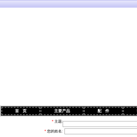
首 页
主要产品
配 件
技
*
主题:
*
您的姓名: