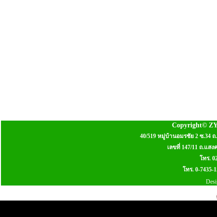
Copyright© Z
40/519 หมู่บ้านอมรชัย 2 ซ.3
เลขที่ 147/11 ถ.แส
โทร. 0
โทร. 0-7435-
Desi