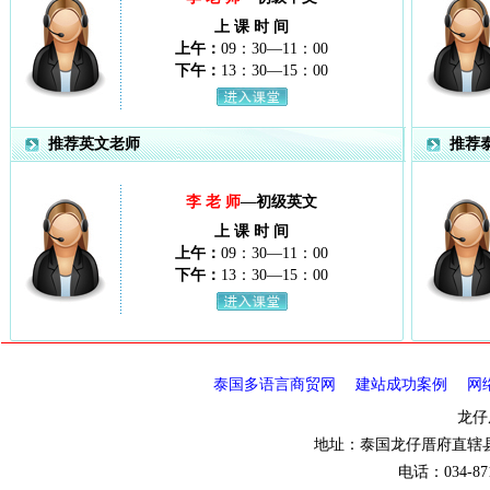
上 课 时 间
上午：
09：30—11：00
下午：
13：30—15：00
推荐英文老师
推荐
李 老 师
—初级英文
上 课 时 间
上午：
09：30—11：00
下午：
13：30—15：00
泰国多语言商贸网
建站成功案例
网
龙仔
地址：泰国龙仔厝府直辖县邦
电话：034-871