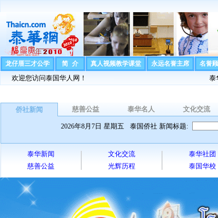
龙仔厝三才公学
简 介
真人视频教学课堂
永远名誉主席
名誉
欢迎您访问泰国华人网！ 泰华网热烈
慈善公益
泰华名人
文化交流
侨社新闻
2026年8月7日 星期五
泰国侨社 新闻标题:
泰华新闻
文化交流
泰华社团
慈善公益
光辉历程
泰国华校