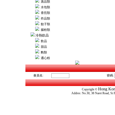
蒸品類
水包類
香煎類
炸品類
餃子類
腸粉類
冷熱欽品
飲品
甜品
麭類
通心粉
會員名:
密碼:
Hong Kon
Copyright ©
Addres: No.30, 38 Naret Road, S