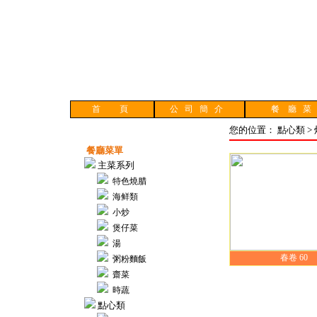
首 頁
公 司 簡 介
餐 廳 
您的位置： 點心類 >
餐廳菜單
主菜系列
特色燒腊
海鲜類
小炒
煲仔菜
湯
春卷 60
粥粉麵飯
齋菜
時蔬
點心類