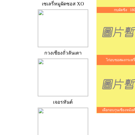
เซเลรี่หมูผัดซอส
XO
กบผัดขิง 18
กวงเชียงถั่วลันเตา
ไก่อบซอสผงกระหรี
เจอรหันต์
เผือกอบกุนเชียงหม้อ