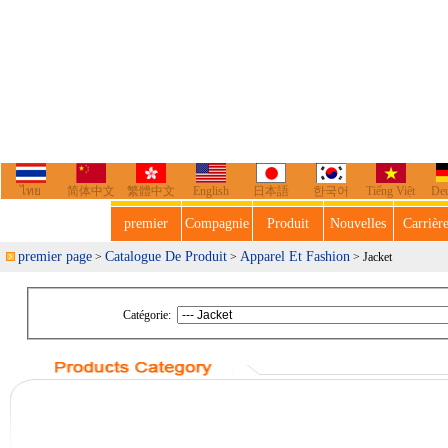
ไทย
简体中文
繁體中文
English
日本語
한국어
Tiếng Việt
De
premier
Compagnie
Produit
Nouvelles
Carrièr
premier page
Catalogue De Produit
Apparel Et Fashion
>
>
> Jacket
Catégorie: