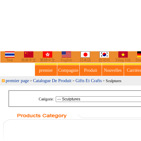
ไทย
简体中文
繁體中文
English
日本語
한국어
Tiếng Việt
De
premier
Compagnie
Produit
Nouvelles
Carrièr
premier page
Catalogue De Produit
Gifts Et Crafts
>
>
> Sculptures
Catégorie: