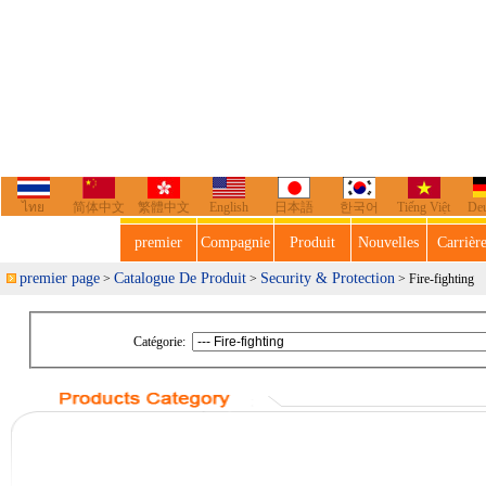
ไทย
简体中文
繁體中文
English
日本語
한국어
Tiếng Việt
De
premier
Compagnie
Produit
Nouvelles
Carrièr
premier page
Catalogue De Produit
Security & Protection
>
>
> Fire-fighting
Catégorie: