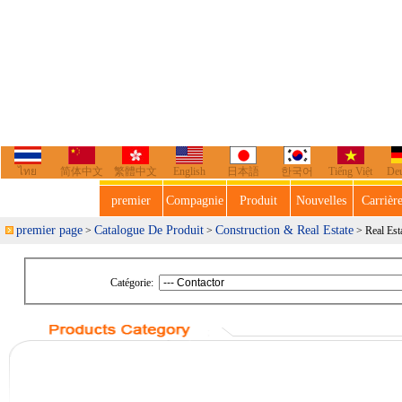
ไทย
简体中文
繁體中文
English
日本語
한국어
Tiếng Việt
De
premier
Compagnie
Produit
Nouvelles
Carrièr
premier page
Catalogue De Produit
Construction & Real Estate
>
>
> Real Est
Catégorie: