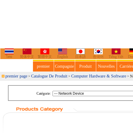
ไทย
简体中文
繁體中文
English
日本語
한국어
Tiếng Việt
De
premier
Compagnie
Produit
Nouvelles
Carrièr
premier page
Catalogue De Produit
Computer Hardware & Software
>
>
> Ne
Catégorie: