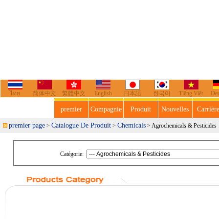
ไทย
简体中文
繁體中文
English
日本語
한국어
Tiếng Việt
De
premier
Compagnie
Produit
Nouvelles
Carrièr
premier page
Catalogue De Produit
Chemicals
>
>
> Agrochemicals & Pesticides
Catégorie: