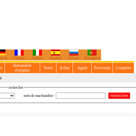
utsch
Français
Italiano
Español
Русско
Portuguese
demandeur
es
Vente
Achat
Agent
Processus
Coopérer
d'emploi
l
rechercher
nom de marchandise
: