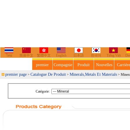
ไทย
简体中文
繁體中文
English
日本語
한국어
Tiếng Việt
De
premier
Compagnie
Produit
Nouvelles
Carrièr
premier page
Catalogue De Produit
Minerals,Metals Et Materials
>
>
> Minera
Catégorie: