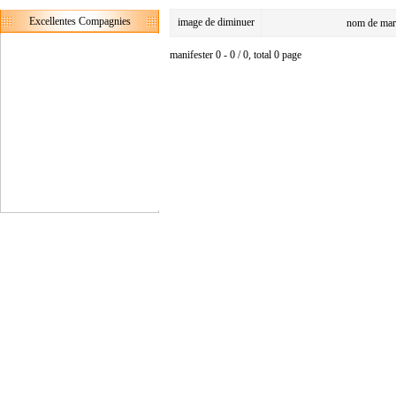
Excellentes Compagnies
image de diminuer
nom de mar
manifester 0 - 0 / 0, total 0 page