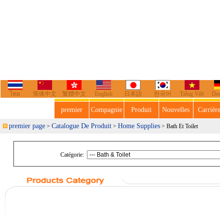
ไทย
简体中文
繁體中文
English
日本語
한국어
Tiếng Việt
De
premier
Compagnie
Produit
Nouvelles
Carrièr
premier page
Catalogue De Produit
Home Supplies
>
>
> Bath Et Toilet
Catégorie: