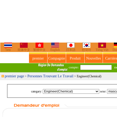
ไทย
简体中文
繁體中文
English
日本語
한국어
Tiếng Việt
De
premier
Compagnie
Produit
Nouvelles
Carrièr
compte
:
mot
premier page
Personnes Trouvant Le Travail
>
> Engineer(Chemical)
categary:
sexe: