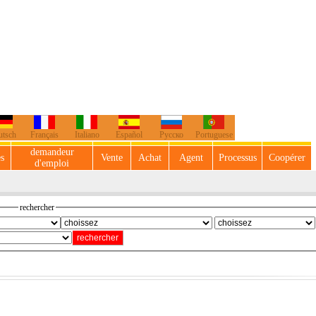
utsch
Français
Italiano
Español
Русско
Portuguese
demandeur
es
Vente
Achat
Agent
Processus
Coopérer
d'emploi
rechercher