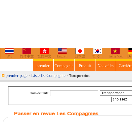
ไทย
简体中文
繁體中文
English
日本語
한국어
Tiếng Việt
De
premier
Compagnie
Produit
Nouvelles
Carrièr
premier page
Liste De Compagnie
>
> Transportation
nom de unité: