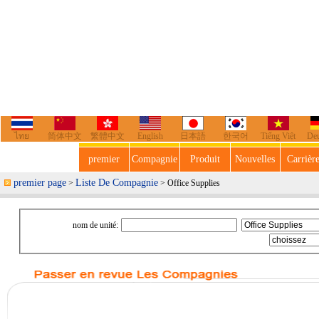
ไทย
简体中文
繁體中文
English
日本語
한국어
Tiếng Việt
De
premier
Compagnie
Produit
Nouvelles
Carrièr
premier page
Liste De Compagnie
>
> Office Supplies
nom de unité: