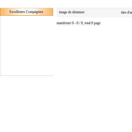
Excellentes Compagnies
image de diminuer
titre d'
manifester 0 - 0 / 0, total 0 page