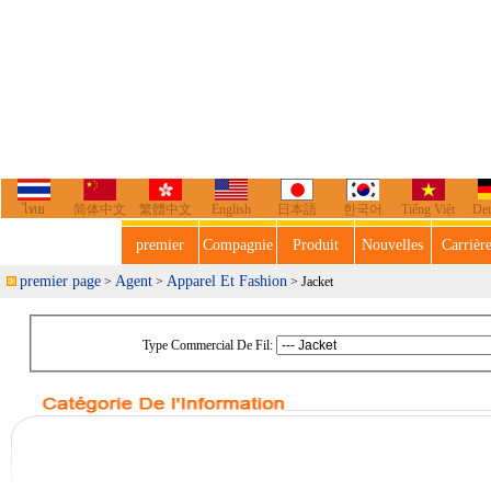
ไทย
简体中文
繁體中文
English
日本語
한국어
Tiếng Việt
De
premier
Compagnie
Produit
Nouvelles
Carrièr
premier page
Agent
Apparel Et Fashion
>
>
> Jacket
Type Commercial De Fil: