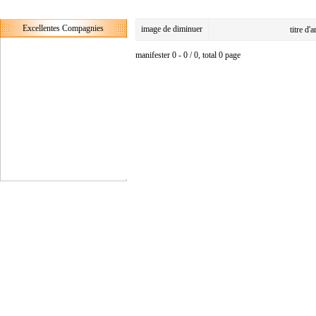
Excellentes Compagnies
image de diminuer
titre d'
manifester 0 - 0 / 0, total 0 page