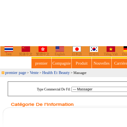
ไทย
简体中文
繁體中文
English
日本語
한국어
Tiếng Việt
De
premier
Compagnie
Produit
Nouvelles
Carrièr
premier page
Vente
Health Et Beauty
>
>
> Massager
Type Commercial De Fil: