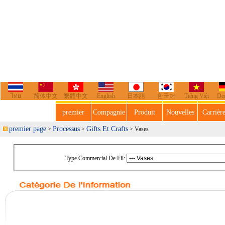
ไทย
简体中文
繁體中文
English
日本語
한국어
Tiếng Việt
De
premier
Compagnie
Produit
Nouvelles
Carrièr
premier page
Processus
Gifts Et Crafts
>
>
> Vases
Type Commercial De Fil: