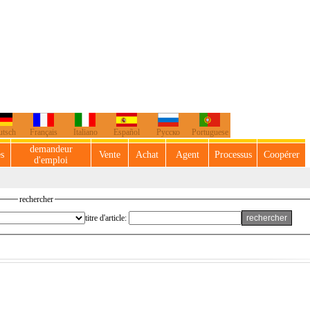
utsch
Français
Italiano
Español
Русско
Portuguese
demandeur
es
Vente
Achat
Agent
Processus
Coopérer
d'emploi
rechercher
titre d'article: