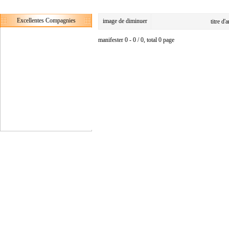
Excellentes Compagnies
image de diminuer
titre d'
manifester 0 - 0 / 0, total 0 page