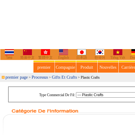
ไทย
简体中文
繁體中文
English
日本語
한국어
Tiếng Việt
De
premier
Compagnie
Produit
Nouvelles
Carrièr
premier page
Processus
Gifts Et Crafts
>
>
> Plastic Crafts
Type Commercial De Fil: