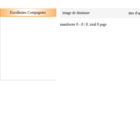
Excellentes Compagnies
image de diminuer
titre d'
manifester 0 - 0 / 0, total 0 page