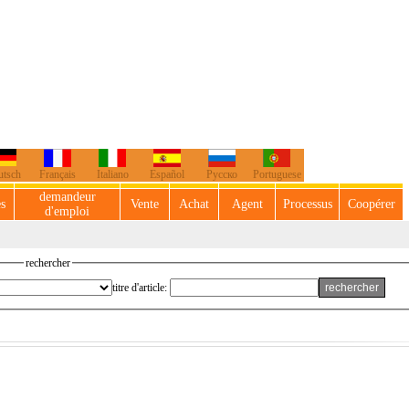
utsch
Français
Italiano
Español
Русско
Portuguese
demandeur
es
Vente
Achat
Agent
Processus
Coopérer
d'emploi
rechercher
titre d'article: