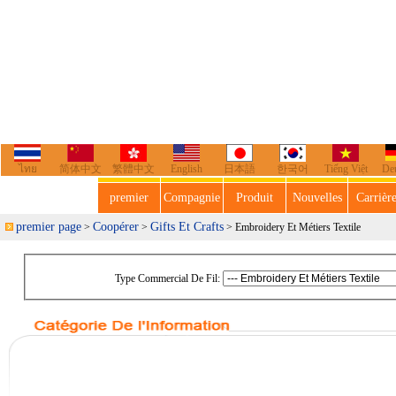
ไทย
简体中文
繁體中文
English
日本語
한국어
Tiếng Việt
De
premier
Compagnie
Produit
Nouvelles
Carrièr
premier page
Coopérer
Gifts Et Crafts
>
>
> Embroidery Et Métiers Textile
Type Commercial De Fil: