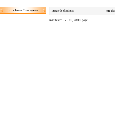
Excellentes Compagnies
image de diminuer
titre d'
manifester 0 - 0 / 0, total 0 page