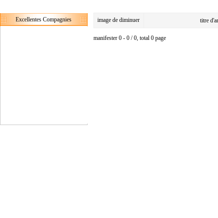
Excellentes Compagnies
image de diminuer
titre d'
manifester 0 - 0 / 0, total 0 page