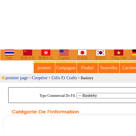
ไทย
简体中文
繁體中文
English
日本語
한국어
Tiếng Việt
De
premier
Compagnie
Produit
Nouvelles
Carrièr
premier page
Coopérer
Gifts Et Crafts
>
>
> Basketry
Type Commercial De Fil: