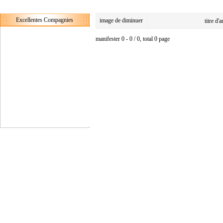
Excellentes Compagnies
image de diminuer
titre d'
manifester 0 - 0 / 0, total 0 page