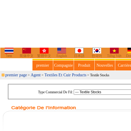
ไทย
简体中文
繁體中文
English
日本語
한국어
Tiếng Việt
De
premier
Compagnie
Produit
Nouvelles
Carrièr
premier page
Agent
Textiles Et Cuir Products
>
>
> Textile Stocks
Type Commercial De Fil: